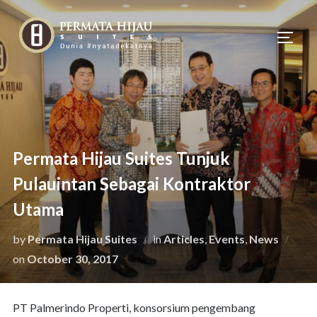
Skip
to
TOGG
content
Permata Hijau Suites Tunjuk
Pulauintan Sebagai Kontraktor
Utama
by
Permata Hijau Suites
in
Articles
,
Events
,
News
Posted
on
October 30, 2017
on
PT Palmerindo Properti, konsorsium pengembang