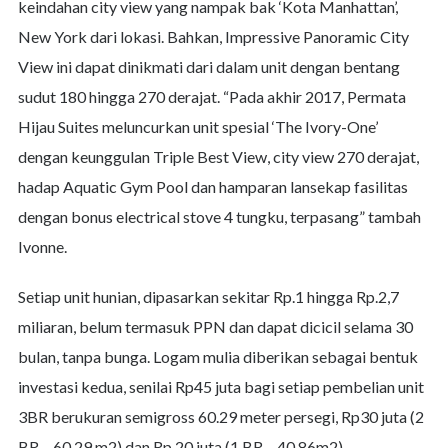
keindahan city view yang nampak bak ‘Kota Manhattan’,
New York dari lokasi. Bahkan, Impressive Panoramic City
View ini dapat dinikmati dari dalam unit dengan bentang
sudut 180 hingga 270 derajat. “Pada akhir 2017, Permata
Hijau Suites meluncurkan unit spesial ‘The Ivory-One’
dengan keunggulan Triple Best View, city view 270 derajat,
hadap Aquatic Gym Pool dan hamparan lansekap fasilitas
dengan bonus electrical stove 4 tungku, terpasang” tambah
Ivonne.
Setiap unit hunian, dipasarkan sekitar Rp.1 hingga Rp.2,7
miliaran, belum termasuk PPN dan dapat dicicil selama 30
bulan, tanpa bunga. Logam mulia diberikan sebagai bentuk
investasi kedua, senilai Rp45 juta bagi setiap pembelian unit
3BR berukuran semigross 60.29 meter persegi, Rp30 juta (2
BR – 60.29 m2) dan Rp 20 juta (1 BR – 40.86m2).