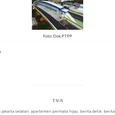
Foto: Dok.PTPP
e
TAGS
jakarta selatan
,
apartemen permata hijau
,
berita detik
,
berit