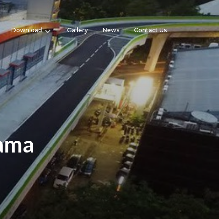
Download
Gallery
News
Contact Us
Lama