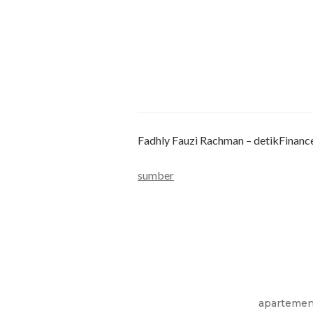
Fadhly Fauzi Rachman – detikFinanc
sumber
apartemen 