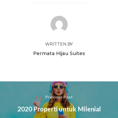
POST AUTHOR
WRITTEN BY
Permata Hijau Suites
Post
navigation
Previous
Previous Post
Post
2020 Properti untuk Milenial