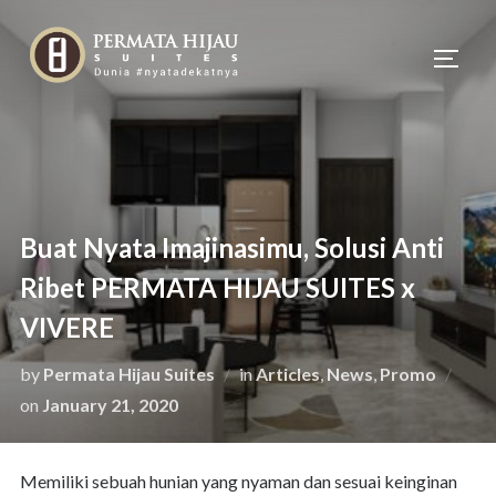
Skip
to
TOGG
content
Buat Nyata Imajinasimu, Solusi Anti
Ribet PERMATA HIJAU SUITES x
VIVERE
by
Permata Hijau Suites
in
Articles
,
News
,
Promo
Posted
on
January 21, 2020
on
Memiliki sebuah hunian yang nyaman dan sesuai keinginan