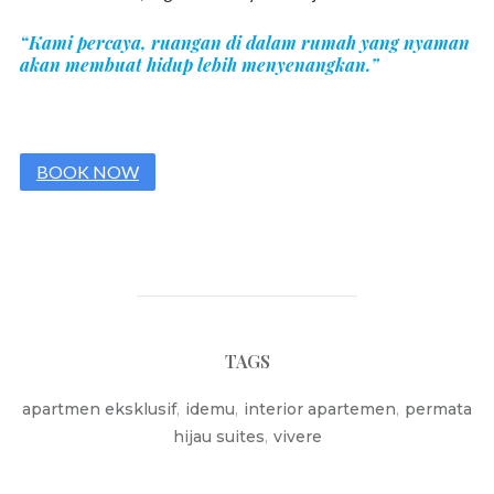
“Kami percaya, ruangan di dalam rumah yang nyaman
akan membuat hidup lebih menyenangkan.”
BOOK NOW
TAGS
apartmen eksklusif
,
idemu
,
interior apartemen
,
permata
hijau suites
,
vivere