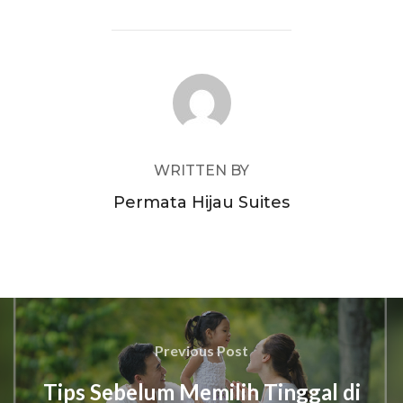
POST AUTHOR
WRITTEN BY
Permata Hijau Suites
Post
navigation
Previous
Previous Post
Post
Tips Sebelum Memilih Tinggal di