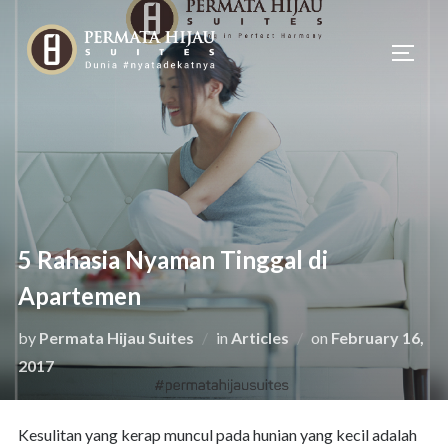
Skip
to
TOGG
content
5 Rahasia Nyaman Tinggal di
Apartemen
Posted
by
Permata Hijau Suites
in
Articles
on
February 16,
on
2017
Kesulitan yang kerap muncul pada hunian yang kecil adalah